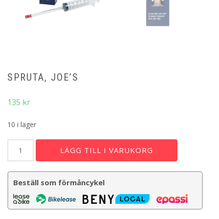
SPRUTA, JOE’S
135
kr
10 i lager
Spruta,
LÄGG TILL I VARUKORG
JOE'S
mängd
Beställ som förmåncykel