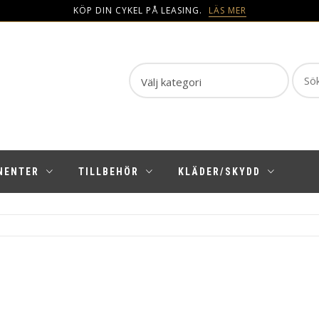
KÖP DIN CYKEL PÅ LEASING.
LÄS MER
Sear
for:
NENTER
TILLBEHÖR
KLÄDER/SKYDD