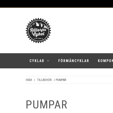
Skip
to
content
NYA RÅTORPS
Den mest älvnära cykelbutiken i Karlstad
CYKEL
CYKLAR
FÖRMÅNCYKLAR
KOMPO
HEM
/
TILLBEHÖR
/ PUMPAR
PUMPAR