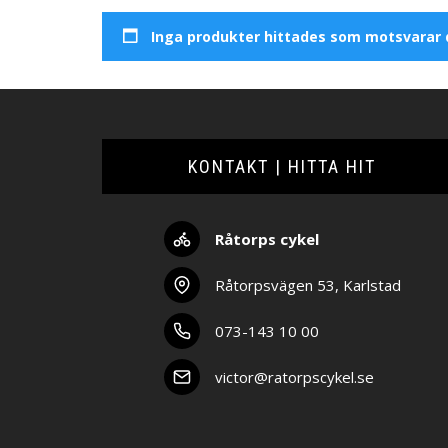
Inga produkter hittades som motsvarar d
KONTAKT | HITTA HIT
Råtorps cykel
Råtorpsvägen 53, Karlstad
073-143 10 00
victor@ratorpscykel.se