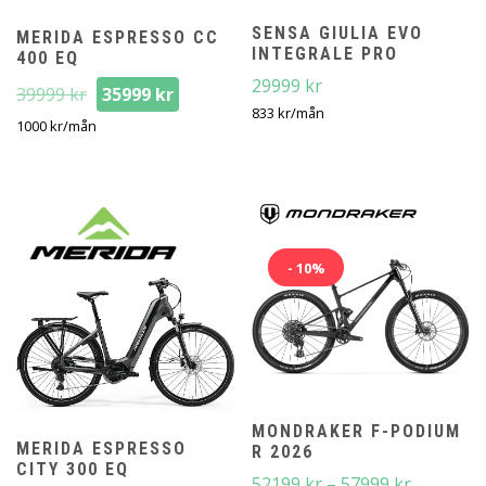
SENSA GIULIA EVO
MERIDA ESPRESSO CC
INTEGRALE PRO
400 EQ
29999
kr
Det
Det
39999
kr
35999
kr
ursprungliga
nuvarande
833
kr
/mån
1000
kr
/mån
priset
priset
var:
är:
39999 kr.
35999 kr.
- 10%
MONDRAKER F-PODIUM
MERIDA ESPRESSO
R 2026
CITY 300 EQ
Prisinterv
52199
kr
–
57999
kr