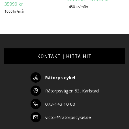
35999
kr
52199 kr
1450
kr
/mån
1000
kr
/mån
till
57999 kr
KONTAKT | HITTA HIT
Råtorps cykel
Råtorpsvägen 53, Karlstad
073-143 10 00
victor@ratorpscykel.se