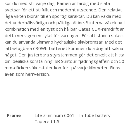
kör du med stil varje dag. Ramen är färdig med släta
svetsar för ett stilfullt och modernt utseende. Den relativt
låga vikten bidrar till en sportig karaktär. Du kan växla med
det underhållsvänliga och pålitliga Alfine-8 interna växelnav. I
kombination med en tyst och hållbar Gates CDX-remdrift är
detta verkligen en cykel för vardagen. För att stanna säkert
kan du använda Shimano hydrauliska skivbromsar. Med det
lättavtagbara 630Wh-batteriet kommer du aldrig att sakna
något. Den justerbara styrstammen gör det enkelt att hitta
din idealiska körställning. SR Suntour-fjädringsgaffeln och 50
mm-däcken säkerställer komfort på varje kilometer. Finns
även som herrversion.
Frame
Lite aluminium 6061 – In-tube battery –
Tapered 1.5