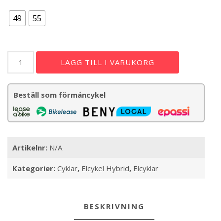
storlek
49
55
Sensa
LÄGG TILL I VARUKORG
Cintura
Power
Premium
Beställ som förmåncykel
630
-
Mixed
mängd
Artikelnr:
N/A
Kategorier:
Cyklar
,
Elcykel Hybrid
,
Elcyklar
BESKRIVNING