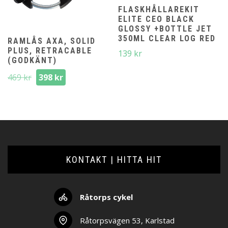
FLASKHÅLLAREKIT
ELITE CEO BLACK
GLOSSY +BOTTLE JET
350ML CLEAR LOG RED
RAMLÅS AXA, SOLID
PLUS, RETRACABLE
139
kr
(GODKÄNT)
Det
Det
469
kr
398
kr
ursprungliga
nuvarande
priset
priset
var:
är:
469 kr.
398 kr.
KONTAKT | HITTA HIT
Råtorps cykel
Råtorpsvägen 53, Karlstad