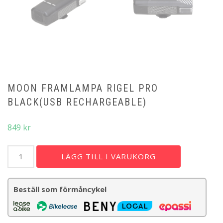
MOON FRAMLAMPA RIGEL PRO
BLACK(USB RECHARGEABLE)
849
kr
MOON
LÄGG TILL I VARUKORG
Framlampa
Rigel
Pro
Beställ som förmåncykel
Black(USB
Rechargeable)
mängd