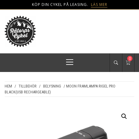
KÖP DIN CYKEL PÅ LEASING.
LÄS MER
Skip
to
content
NYA RÅTORPS
Den mest älvnära cykelbutiken i Karlstad
Primary
0
CYKEL
Menu
HEM
/
TILLBEHÖR
/
BELYSNING
/ MOON FRAMLAMPA RIGEL PRO
BLACK(USB RECHARGEABLE)