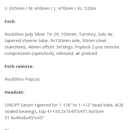
S: 395mm / M: 430mm / L: 470mm / XL: 520m
Fork:
RockShox Judy Silver TK 29, 100mm, TurnKey, Solo Air,
tapered steerer tube, 9x100mm axle, 30mm steel
stanchions, 46mm offset. Settings: Poplock 2 pos remote
compression (open/lock), rebound, air preload
Fork remote:
RockShox PopLoc
Headset:
ONOFF Saturn tapered for 1-1/8” to 1-1/2” head tube, ACB
sealed bearings, top 41×30.2x7x45ºx45º, bottom
51.9x40x8x45ºx45º