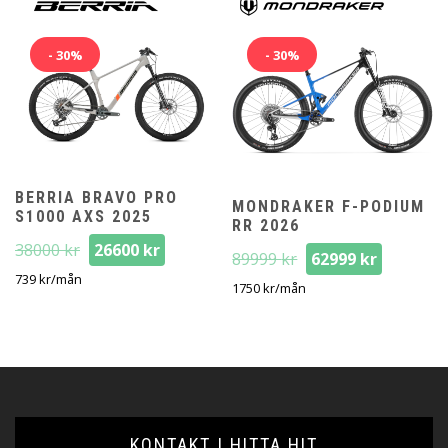
- 30%
- 30%
BERRIA BRAVO PRO
MONDRAKER F-PODIUM
S1000 AXS 2025
RR 2026
Det
Det
38000
kr
26600
kr
Det
Det
89999
kr
62999
kr
ursprungliga
nuvarande
ursprungliga
nuvara
739
kr
/mån
1750
kr
/mån
priset
priset
priset
priset
var:
är:
var:
är:
38000 kr.
26600 kr.
89999 kr.
62999 kr
KONTAKT | HITTA HIT