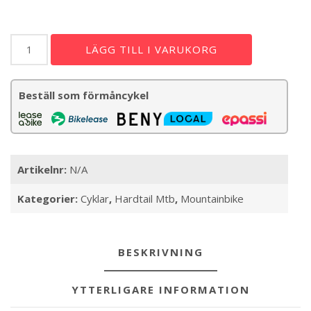
Merida
LÄGG TILL I VARUKORG
BIG.NINE
400
mängd
Beställ som förmåncykel
Artikelnr:
N/A
Kategorier:
Cyklar
,
Hardtail Mtb
,
Mountainbike
BESKRIVNING
YTTERLIGARE INFORMATION