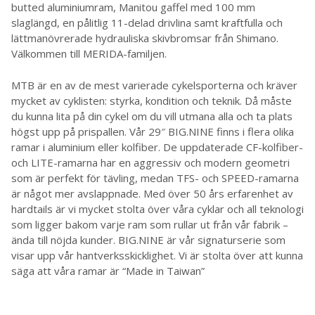
butted aluminiumram, Manitou gaffel med 100 mm
slaglängd, en pålitlig 11-delad drivlina samt kraftfulla och
lättmanövrerade hydrauliska skivbromsar från Shimano.
Välkommen till MERIDA-familjen.
MTB är en av de mest varierade cykelsporterna och kräver
mycket av cyklisten: styrka, kondition och teknik. Då måste
du kunna lita på din cykel om du vill utmana alla och ta plats
högst upp på prispallen. Vår 29″ BIG.NINE finns i flera olika
ramar i aluminium eller kolfiber. De uppdaterade CF-kolfiber-
och LITE-ramarna har en aggressiv och modern geometri
som är perfekt för tävling, medan TFS- och SPEED-ramarna
är något mer avslappnade. Med över 50 års erfarenhet av
hardtails är vi mycket stolta över våra cyklar och all teknologi
som ligger bakom varje ram som rullar ut från vår fabrik –
ända till nöjda kunder. BIG.NINE är vår signaturserie som
visar upp vår hantverksskicklighet. Vi är stolta över att kunna
säga att våra ramar är “Made in Taiwan”