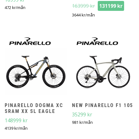
Det
Det
163999
kr
131199
kr
472
kr
/mån
ursprungliga
nuva
3644
kr
/mån
priset
prise
var:
är:
163999 kr.
13119
PINARELLO DOGMA XC
NEW PINARELLO F1 105
SRAM XX SL EAGLE
35299
kr
148999
kr
981
kr
/mån
4139
kr
/mån