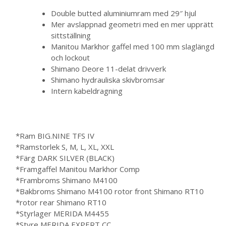
Double butted aluminiumram med 29″ hjul
Mer avslappnad geometri med en mer upprätt
sittställning
Manitou Markhor gaffel med 100 mm slaglängd
och lockout
Shimano Deore 11-delat drivverk
Shimano hydrauliska skivbromsar
Intern kabeldragning
*Ram
BIG.NINE TFS IV
*Ramstorlek
S, M, L, XL, XXL
*Färg
DARK SILVER (BLACK)
*Framgaffel
Manitou Markhor Comp
*Frambroms
Shimano M4100
*Bakbroms
Shimano M4100
rotor front
Shimano RT10
*rotor rear
Shimano RT10
*Styrlager
MERIDA M4455
*Styre
MERIDA EXPERT CC