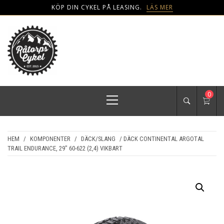
KÖP DIN CYKEL PÅ LEASING.
LÄS MER
Skip
to
content
NYA RÅTORPS
Den mest älvnära cykelbutiken i Karlstad
Primary
0
CYKEL
Menu
HEM
/
KOMPONENTER
/
DÄCK/SLANG
/ DÄCK CONTINENTAL ARGOTAL
TRAIL ENDURANCE, 29″ 60-622 (2,4) VIKBART