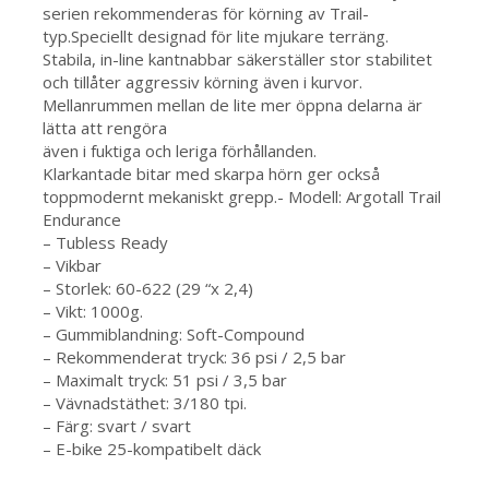
serien rekommenderas för körning av Trail-
typ.Speciellt designad för lite mjukare terräng.
Stabila, in-line kantnabbar säkerställer stor stabilitet
och tillåter aggressiv körning även i kurvor.
Mellanrummen mellan de lite mer öppna delarna är
lätta att rengöra
även i fuktiga och leriga förhållanden.
Klarkantade bitar med skarpa hörn ger också
toppmodernt mekaniskt grepp.- Modell: Argotall Trail
Endurance
– Tubless Ready
– Vikbar
– Storlek: 60-622 (29 “x 2,4)
– Vikt: 1000g.
– Gummiblandning: Soft-Compound
– Rekommenderat tryck: 36 psi / 2,5 bar
– Maximalt tryck: 51 psi / 3,5 bar
– Vävnadstäthet: 3/180 tpi.
– Färg: svart / svart
– E-bike 25-kompatibelt däck