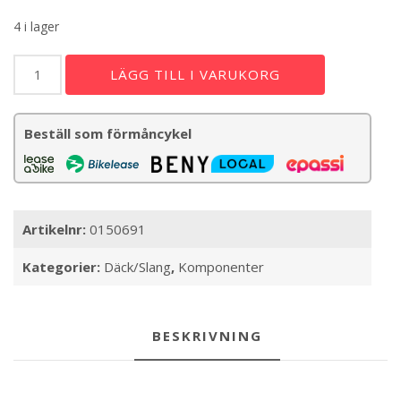
4 i lager
Däck
LÄGG TILL I VARUKORG
CONTINENTAL
Argotal
Trail
Beställ som förmåncykel
Endurance,
29"
60-
622
(2,4)
Artikelnr:
0150691
vikbart
mängd
Kategorier:
Däck/Slang
,
Komponenter
BESKRIVNING