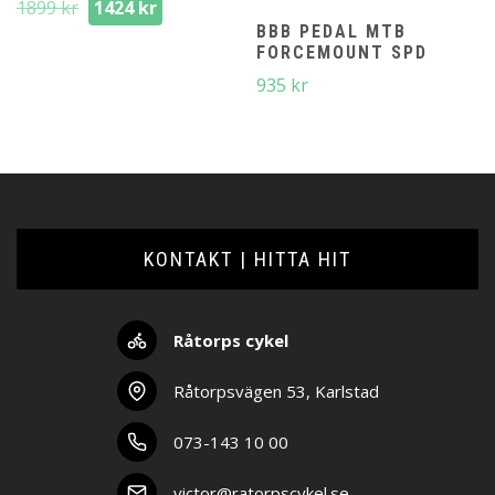
Det
Det
1899
kr
1424
kr
ursprungliga
nuvarande
BBB PEDAL MTB
FORCEMOUNT SPD
priset
priset
var:
är:
935
kr
1899 kr.
1424 kr.
KONTAKT | HITTA HIT
Råtorps cykel
Råtorpsvägen 53, Karlstad
073-143 10 00
victor@ratorpscykel.se