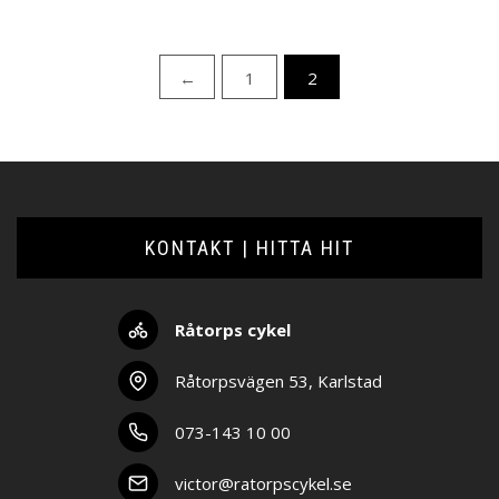
priset
priset
var:
är:
3199 kr.
2999 kr.
←
1
2
KONTAKT | HITTA HIT
Råtorps cykel
Råtorpsvägen 53, Karlstad
073-143 10 00
victor@ratorpscykel.se