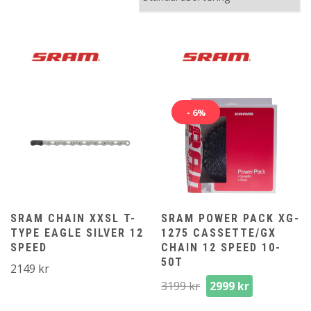
- 6%
SRAM CHAIN XXSL T-
SRAM POWER PACK XG-
TYPE EAGLE SILVER 12
1275 CASSETTE/GX
SPEED
CHAIN 12 SPEED 10-
50T
2149
kr
Det
Det
3199
kr
2999
kr
ursprungliga
nuvarand